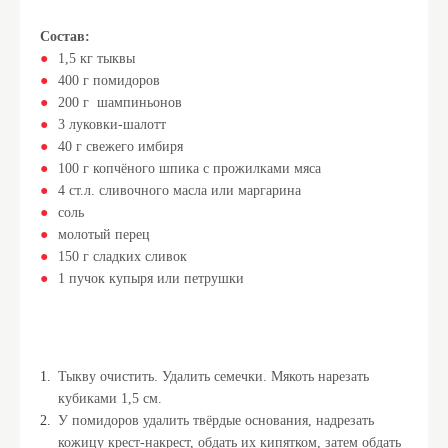
Состав:
1,5 кг тыквы
400 г помидоров
200 г шампиньонов
3 луковки-шалотт
40 г свежего имбиря
100 г копчёного шпика с прожилками мяса
4 ст.л. сливочного масла или маргарина
соль
молотый перец
150 г сладких сливок
1 пучок купыря или петрушки
Тыкву очистить. Удалить семечки. Мякоть нарезать
кубиками 1,5 см.
У помидоров удалить твёрдые основания, надрезать
кожицу крест-накрест, обдать их кипятком, затем обдать