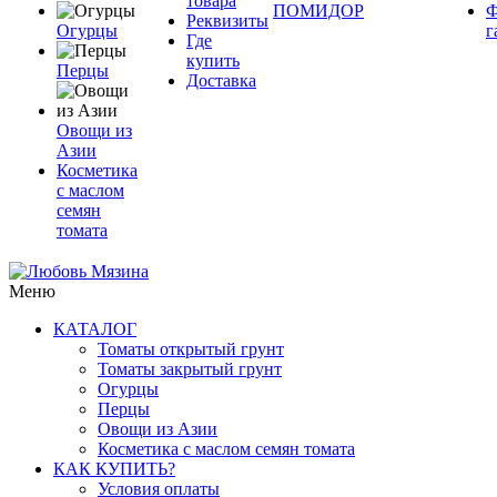
товара
ПОМИДОР
Ф
Реквизиты
Огурцы
г
Где
купить
Перцы
Доставка
Овощи из
Азии
Косметика
с маслом
семян
томата
Меню
КАТАЛОГ
Томаты открытый грунт
Томаты закрытый грунт
Огурцы
Перцы
Овощи из Азии
Косметика с маслом семян томата
КАК КУПИТЬ?
Условия оплаты