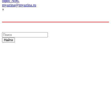
офис No6.
myazina@myazina.ru
×
Найти