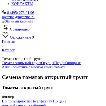
КОНТАКТЫ
8 (495) 278 01 96
myazina@myazina.ru
Сравнение
0
Отложенные
0
Главная
-
Каталог
-
Томаты открытый грунт
Томаты закрытый грунт
Огурцы
Перцы
Овощи из
Азии
Косметика с маслом семян томата
Семена томатов открытый грунт
Томаты открытый грунт
Фильтр
По популярности
По алфавиту
По цене
плиткой
списком
таблицей