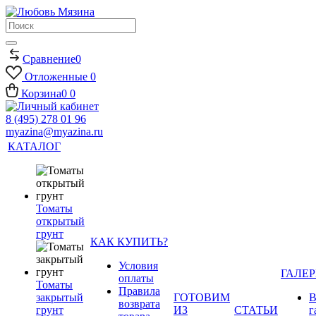
Сравнение
0
Отложенные
0
Корзина
0
0
8 (495) 278 01 96
myazina@myazina.ru
КАТАЛОГ
Томаты
открытый
грунт
КАК КУПИТЬ?
Условия
ГАЛЕР
оплаты
Томаты
Правила
закрытый
ГОТОВИМ
В
возврата
грунт
ИЗ
СТАТЬИ
г