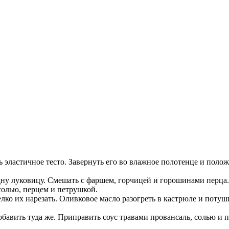
ть эластичное тесто. Завернуть его во влажное полотенце и полож
одну луковицу. Смешать с фаршем, горчицей и горошинами перца
солью, перцем и петрушкой.
лко их нарезать. Оливковое масло разогреть в кастрюле и потуш
бавить туда же. Приправить соус травами провансаль, солью и п