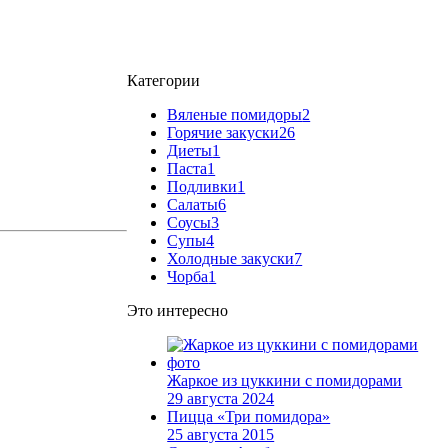
Категории
Вяленые помидоры
2
Горячие закуски
26
Диеты
1
Паста
1
Подливки
1
Салаты
6
Соусы
3
Супы
4
Холодные закуски
7
Чорба
1
Это интересно
Жаркое из цуккини с помидорами
29 августа 2024
Пицца «Три помидора»
25 августа 2015