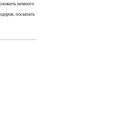
положить немного
идоров, посыпать