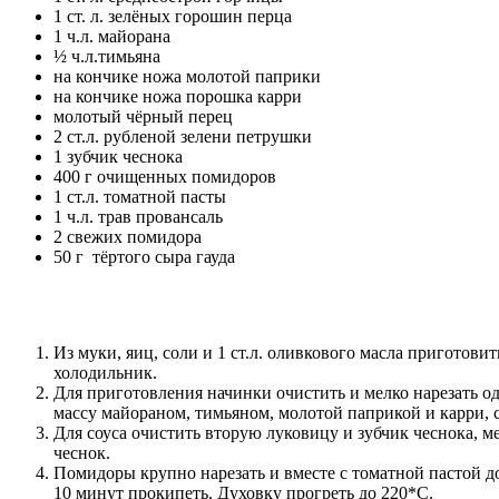
1 ст. л. зелёных горошин перца
1 ч.л. майорана
½ ч.л.тимьяна
на кончике ножа молотой паприки
на кончике ножа порошка карри
молотый чёрный перец
2 ст.л. рубленой зелени петрушки
1 зубчик чеснока
400 г очищенных помидоров
1 ст.л. томатной пасты
1 ч.л. трав провансаль
2 свежих помидора
50 г тёртого сыра гауда
Из муки, яиц, соли и 1 ст.л. оливкового масла приготови
холодильник.
Для приготовления начинки очистить и мелко нарезать 
массу майораном, тимьяном, молотой паприкой и карри, 
Для соуса очистить вторую луковицу и зубчик чеснока, ме
чеснок.
Помидоры крупно нарезать и вместе с томатной пастой до
10 минут прокипеть. Духовку прогреть до 220*С.