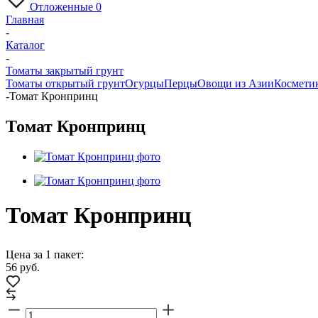
Отложенные
0
Главная
-
Каталог
-
Томаты закрытый грунт
Томаты открытый грунт
Огурцы
Перцы
Овощи из Азии
Косметик
-
Томат Кронпринц
Томат Кронпринц
Томат Кронпринц
Цена за 1 пакет:
56
руб.