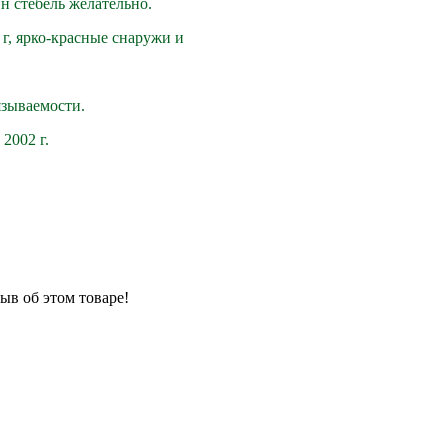
н стебель желательно.
 г, ярко-красные снаружи и
язываемости.
2002 г.
ыв об этом товаре!