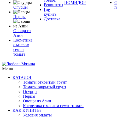
товара
ПОМИДОР
Ф
Реквизиты
Огурцы
г
Где
купить
Перцы
Доставка
Овощи из
Азии
Косметика
с маслом
семян
томата
Меню
КАТАЛОГ
Томаты открытый грунт
Томаты закрытый грунт
Огурцы
Перцы
Овощи из Азии
Косметика с маслом семян томата
КАК КУПИТЬ?
Условия оплаты