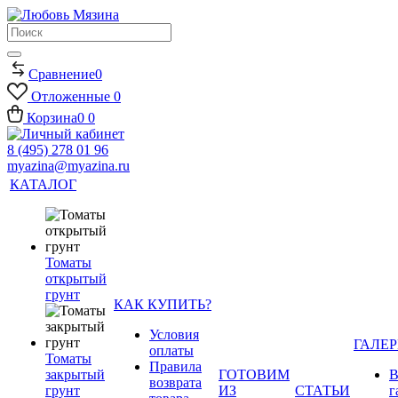
Сравнение
0
Отложенные
0
Корзина
0
0
8 (495) 278 01 96
myazina@myazina.ru
КАТАЛОГ
Томаты
открытый
грунт
КАК КУПИТЬ?
Условия
ГАЛЕР
оплаты
Томаты
Правила
закрытый
ГОТОВИМ
В
возврата
грунт
ИЗ
СТАТЬИ
г