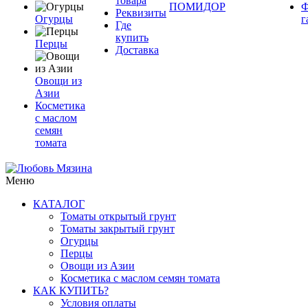
товара
ПОМИДОР
Ф
Реквизиты
Огурцы
г
Где
купить
Перцы
Доставка
Овощи из
Азии
Косметика
с маслом
семян
томата
Меню
КАТАЛОГ
Томаты открытый грунт
Томаты закрытый грунт
Огурцы
Перцы
Овощи из Азии
Косметика с маслом семян томата
КАК КУПИТЬ?
Условия оплаты