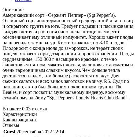
Описание
Американский сорт «Сержант Пеппер» (Sgt Pepper`s).
Отличный сорт индетерминантный среднеранний для теплиц
и открытого грунта на юге. Требует подвязки и пасынкования,
каждая клеточка растения наполнена антоцианами, что
обеспечивает ему отличный иммунитет. Хорошо вяжет плоды
на перепадах температур. Кисти сложные, по 8-10 плодов.
Плодоносит с конца июля до заморозков, не теряет своих
пищевых качеств при дозаривании и просто хранении. Плоды
сердцевидные, 150-300 г насыщенно красные, с тёмно-
фиолетовым пятном, мякоть плотная, малиновая с ароматом и
очень гармоничным сладким вкусом. Чем больше тепла
достанется плодам, тем больше раскроется их вкус. Для
свежих салатов и всех видов заготовок на зиму. P.S. Судя по
названию, автор был большим поклонником группы The
Beatles, и сорт посвятил музыкальному шедевру, восьмому
студийному альбому "Sgt. Pepper's Lonely Hearts Club Band".
В пакете 0,03 г семян
Характеристики
Как выращивать
Отзывы
Guest
20 сентября 2022 22:14