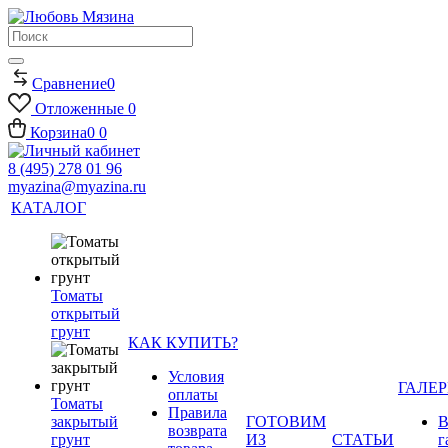
Сравнение
0
Отложенные
0
Корзина
0
0
8 (495) 278 01 96
myazina@myazina.ru
КАТАЛОГ
Томаты
открытый
грунт
КАК КУПИТЬ?
Условия
ГАЛЕР
оплаты
Томаты
Правила
закрытый
ГОТОВИМ
В
возврата
грунт
ИЗ
СТАТЬИ
г