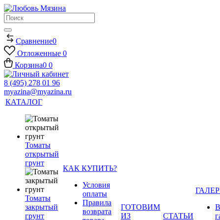
Сравнение
0
Отложенные
0
Корзина
0
0
8 (495) 278 01 96
myazina@myazina.ru
КАТАЛОГ
Томаты
открытый
грунт
КАК КУПИТЬ?
Условия
ГАЛЕР
оплаты
Томаты
Правила
закрытый
ГОТОВИМ
В
возврата
грунт
ИЗ
СТАТЬИ
г