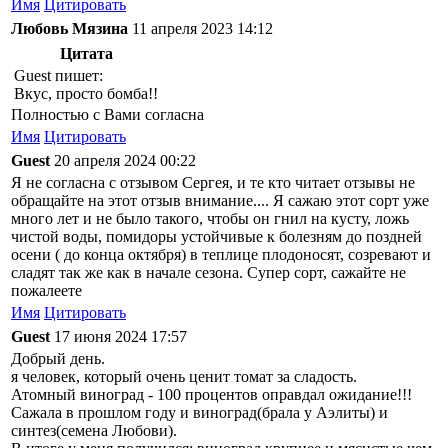
Имя
Цитировать
Любовь Мязина
11 апреля 2023 14:12
Цитата
Guest пишет:
Вкус, просто бомба!!
Полностью с Вами согласна
Имя
Цитировать
Guest
20 апреля 2024 00:22
Я не согласна с отзывом Сергея, и те кто читает отзывы не
обращайте на этот отзыв внимание.... Я сажаю этот сорт уже
много лет и не было такого, чтобы он гнил на кусту, ложь
чистой воды, помидоры устойчивые к болезням до поздней
осени ( до конца октября) в теплице плодоносят, созревают и
сладят так же как в начале сезона. Супер сорт, сажайте не
пожалеете
Имя
Цитировать
Guest
17 июня 2024 17:57
Добрый день.
я человек, который очень ценит томат за сладость.
Атомный виноград - 100 процентов оправдал ожидание!!!
Сажала в прошлом году и виноград(брала у Аэлиты) и
синтез(семена Любови).