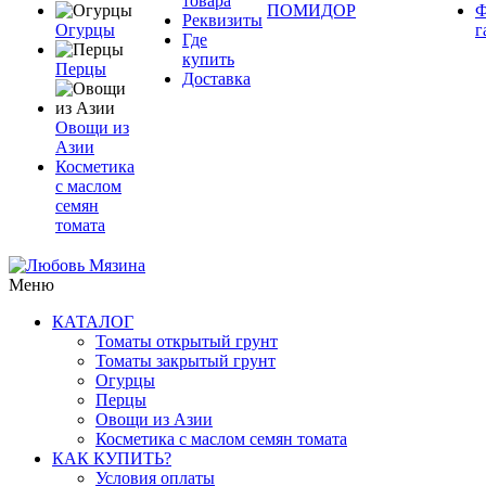
товара
ПОМИДОР
Ф
Реквизиты
Огурцы
г
Где
купить
Перцы
Доставка
Овощи из
Азии
Косметика
с маслом
семян
томата
Меню
КАТАЛОГ
Томаты открытый грунт
Томаты закрытый грунт
Огурцы
Перцы
Овощи из Азии
Косметика с маслом семян томата
КАК КУПИТЬ?
Условия оплаты