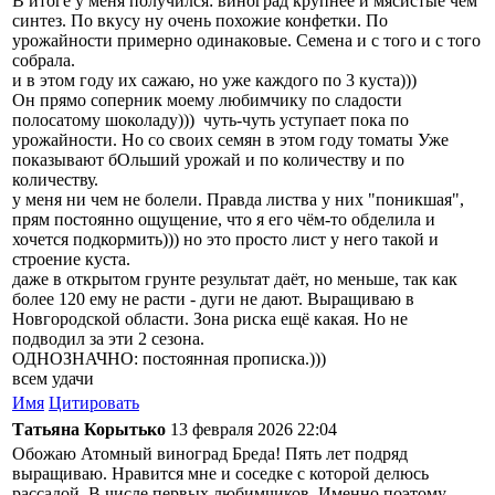
В итоге у меня получился: виноград крупнее и мясистые чем
синтез. По вкусу ну очень похожие конфетки. По
урожайности примерно одинаковые. Семена и с того и с того
собрала.
и в этом году их сажаю, но уже каждого по 3 куста)))
Он прямо соперник моему любимчику по сладости
полосатому шоколаду))) чуть-чуть уступает пока по
урожайности. Но со своих семян в этом году томаты Уже
показывают бОльший урожай и по количеству и по
количеству.
у меня ни чем не болели. Правда листва у них "поникшая",
прям постоянно ощущение, что я его чём-то обделила и
хочется подкормить))) но это просто лист у него такой и
строение куста.
даже в открытом грунте результат даёт, но меньше, так как
более 120 ему не расти - дуги не дают. Выращиваю в
Новгородской области. Зона риска ещё какая. Но не
подводил за эти 2 сезона.
ОДНОЗНАЧНО: постоянная прописка.)))
всем удачи
Имя
Цитировать
Татьяна Корытько
13 февраля 2026 22:04
Обожаю Атомный виноград Бреда! Пять лет подряд
выращиваю. Нравится мне и соседке с которой делюсь
рассадой. В числе первых любимчиков. Именно поэтому