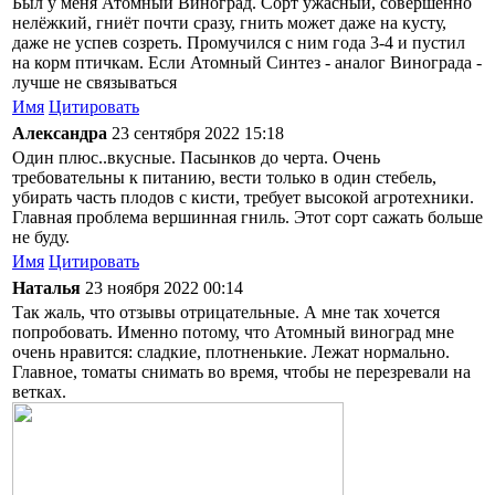
Был у меня Атомный Виноград. Сорт ужасный, совершенно
нелёжкий, гниёт почти сразу, гнить может даже на кусту,
даже не успев созреть. Промучился с ним года 3-4 и пустил
на корм птичкам. Если Атомный Синтез - аналог Винограда -
лучше не связываться
Имя
Цитировать
Александра
23 сентября 2022 15:18
Один плюс..вкусные. Пасынков до черта. Очень
требовательны к питанию, вести только в один стебель,
убирать часть плодов с кисти, требует высокой агротехники.
Главная проблема вершинная гниль. Этот сорт сажать больше
не буду.
Имя
Цитировать
Наталья
23 ноября 2022 00:14
Так жаль, что отзывы отрицательные. А мне так хочется
попробовать. Именно потому, что Атомный виноград мне
очень нравится: сладкие, плотненькие. Лежат нормально.
Главное, томаты снимать во время, чтобы не перезревали на
ветках.