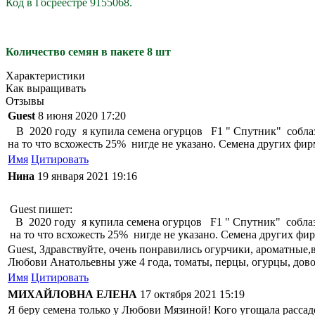
Код в Госреестре 9155068.
Количество семян в пакете 8 шт
Характеристики
Как выращивать
Отзывы
Guest
8 июня 2020 17:20
В 2020 году я купила семена огурцов F1 " Спутник" соблазн
на то что всхожесть 25% нигде не указано. Семена других фи
Имя
Цитировать
Нина
19 января 2021 19:16
Guest пишет:
В 2020 году я купила семена огурцов F1 " Спутник" соблазн
на то что всхожесть 25% нигде не указано. Семена других ф
Guest
, Здравствуйте, очень понравились огурчики, ароматные,в
Любови Анатольевны уже 4 года, томаты, перцы, огурцы, дово
Имя
Цитировать
МИХАЙЛОВНА ЕЛЕНА
17 октября 2021 15:19
Я беру семена только у Любови Мязиной! Кого угощала рассадо