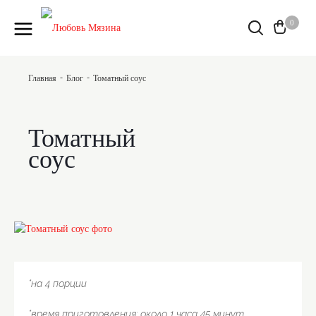
0
-
-
Главная
Блог
Томатный соус
Томатный
соус
*на 4 порции
*время приготовления: около 1 часа 45 минут