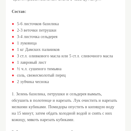
Состав:
5-6 листочков базилика
2-3 веточки петрушки
3-4 листочка сельдерея
1 луковица
1 кг Дамских пальчиков
3 ст.л. оливкового масла или 5 ст.л. сливочного масла
1 лавровый лист
½ ч.л. сушеного тимьяна
соль, свежесмолотый перец
2 зубчика чеснока
1. Зелень базилика, петрушки и сельдерея вымыть,
обсушить в полотенце и нарезать. Лук очистить и нарезать
мелкими кубиками. Помидоры опустить в кипящую воду
на 15 минут, затем обдать холодной водой и снять с них
кожицу, мякоть нарезать кубиками.