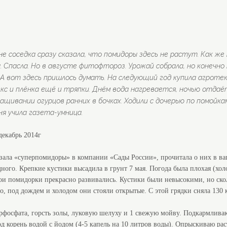
.Мне соседка сразу сказала, что помидоры здесь не растут. Как же
а. Спасла. Но в августе фитофтороз. Урожай собрала, но конечно н
 А вот здесь пришлось думать. На следующий год купила агротекс
екс и плёнка ещё и тряпки. Днём вода нагревается, ночью отда
щивании огурцов ранних в бочках. Ходили с дочерью по помойкам,
ня учила газета-умница.
декабрь 2014г
ала «суперпомидоры» в компании «Сады России», прочитала о них в ваше
дного. Крепкие кустики высадила в грунт 7 мая. Погода была плохая (х
и помидорки прекрасно развивались. Кустики были невысокими, но сколь
ло, под дождем и холодом они стояли открытые. С этой грядки сняла 130 
осфата, горсть золы, луковую шелуху и 1 свежую мойву. Подкармливаю 
д корень водой с йодом (4-5 капель на 10 литров воды). Опрыскиваю рас