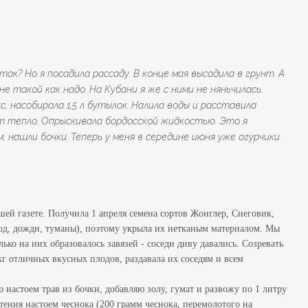
 так? Но я посадила рассаду. В конце мая высадила в грунт. А
е такой как надо. На Кубани я же с ними не няньчилась.
, насобирала 1,5 л бутылок. Налила воды и расставила
ёт тепло. Опрыскивала бордосской жидкостью. Это я
 нашли бочки. Теперь у меня в середине июня уже огурчики.
й газете. Получила 1 апреля семена сортов Жонглер, Снеговик,
олод, дожди, туманы), поэтому укрыла их нетканым материалом. Мы
ко на них образовалось завязей - соседи диву давались. Созревать
кг отличных вкусных плодов, раздавала их соседям и всем
настоем трав из бочки, добавляю золу, гумат и развожу по 1 литру
тения настоем чеснока (200 грамм чеснока, перемолотого на