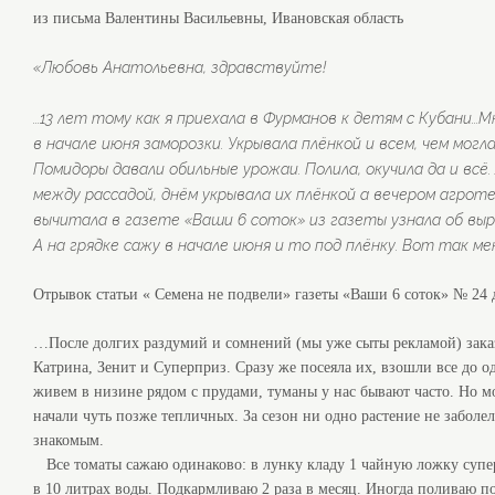
из письма Валентины Васильевны, Ивановская область
«Любовь Анатольевна, здравствуйте!
...13 лет тому как я приехала в Фурманов к детям с Кубани..
в начале июня заморозки. Укрывала плёнкой и всем, чем могл
Помидоры давали обильные урожаи. Полила, окучила да и всё.
между рассадой, днём укрывала их плёнкой а вечером агрот
вычитала в газете «Ваши 6 соток» из газеты узнала об выра
А на грядке сажу в начале июня и то под плёнку. Вот так ме
Отрывок статьи « Семена не подвели» газеты «Ваши 6 соток» № 24 
…После долгих раздумий и сомнений (мы уже сыты рекламой) заказ
Катрина, Зенит и Суперприз. Сразу же посеяла их, взошли все до о
живем в низине рядом с прудами, туманы у нас бывают часто. Но мо
начали чуть позже тепличных. За сезон ни одно растение не заболе
знакомым.
Все томаты сажаю одинаково: в лунку кладу 1 чайную ложку суперф
в 10 литрах воды. Подкармливаю 2 раза в месяц. Иногда поливаю по