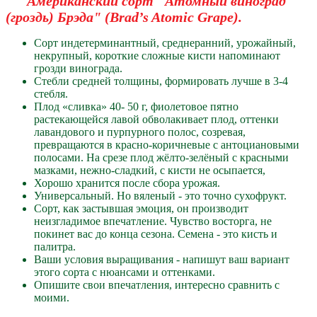
Американский сорт "Атомный виноград
(гроздь) Брэда" (Brad’s Atomic Grape).
Сорт индетерминантный, среднеранний, урожайный,
некрупный, короткие сложные кисти напоминают
грозди винограда.
Стебли средней толщины, формировать лучше в 3-4
стебля.
Плод «сливка» 40- 50 г, фиолетовое пятно
растекающейся лавой обволакивает плод, оттенки
лавандового и пурпурного полос, созревая,
превращаются в красно-коричневые с антоциановыми
полосами. На срезе плод жёлто-зелёный с красными
мазками, нежно-сладкий, с кисти не осыпается,
Хорошо хранится после сбора урожая.
Универсальный. Но вяленый - это точно сухофрукт.
Сорт, как застывшая эмоция, он производит
неизгладимое впечатление. Чувство восторга, не
покинет вас до конца сезона. Семена - это кисть и
палитра.
Ваши условия выращивания - напишут ваш вариант
этого сорта с нюансами и оттенками.
Опишите свои впечатления, интересно сравнить с
моими.