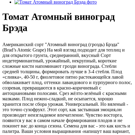
Томат Атомный виноград
Брэда
Американский сорт "Атомный виноград (гроздь) Брэда"
(Brad’s Atomic Grape) На мой взгляд подходит для теплиц и
для открытого грунта, среднеранний, вкусный Сорт
индетерминантный, урожайный, некрупный, короткие
сложные кисти напоминают грозди винограда. Стебли
средней толщины, формировать лучше в 3-4 стебля. Плод
«сливка», 40-50 г, фиолетовое пятно растекающейся лавой
обволакивает плод, оттенки лавандового и пурпурного полос,
созревая, превращаются в красно-коричневый с
антоциановыми полосами. Срез жёлто-зелёный с красными
мазками. Плод нежно-сладкий, не осыпается, хорошо
хранится после сбора урожая. Универсальный. Но вяленый -
это точно сухофрукт. Этот сорт, как застывшая эмоция,он
производит неизгладимое впечатление. Чувство восторга,
появится у вас в самом начале формирования плодов и не
покинет вас до конца сезона. Семена для вас - это как кисть и
палитра. Ваши условия выращивания -напишут ваш вариант,