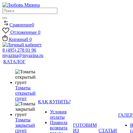
Сравнение
0
Отложенные
0
Корзина
0
0
8 (495) 278 01 96
myazina@myazina.ru
КАТАЛОГ
Томаты
открытый
грунт
КАК КУПИТЬ?
Условия
ГАЛЕР
оплаты
Томаты
Правила
закрытый
ГОТОВИМ
В
возврата
грунт
ИЗ
СТАТЬИ
г