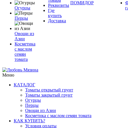
товара
ПОМИДОР
Ф
Реквизиты
Огурцы
г
Где
купить
Перцы
Доставка
Овощи из
Азии
Косметика
с маслом
семян
томата
Меню
КАТАЛОГ
Томаты открытый грунт
Томаты закрытый грунт
Огурцы
Перцы
Овощи из Азии
Косметика с маслом семян томата
КАК КУПИТЬ?
Условия оплаты