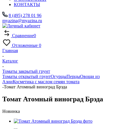
КОНТАКТЫ
8 (495) 278 01 96
myazina@myazina.ru
Сравнение
0
Отложенные
0
Главная
-
Каталог
-
Томаты закрытый грунт
Томаты открытый грунт
Огурцы
Перцы
Овощи из
Азии
Косметика с маслом семян томата
-
Томат Атомный виноград Брэда
Томат Атомный виноград Брэда
Новинка