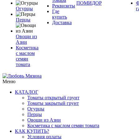
товара
ПОМИДОР
Ф
Реквизиты
Огурцы
г
Где
купить
Перцы
Доставка
Овощи из
Азии
Косметика
с маслом
семян
томата
Меню
КАТАЛОГ
Томаты открытый грунт
Томаты закрытый грунт
Огурцы
Перцы
Овощи из Азии
Косметика с маслом семян томата
КАК КУПИТЬ?
Условия оплаты