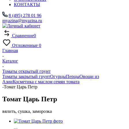
КОНТАКТЫ
8 (495) 278 01 96
myazina@myazina.ru
Сравнение
0
Отложенные
0
Главная
-
Каталог
-
Томаты открытый грунт
Томаты закрытый грунт
Огурцы
Перцы
Овощи из
Азии
Косметика с маслом семян томата
-
Томат Царь Петр
Томат Царь Петр
вялить, сушка, заморозка