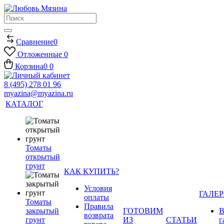
Сравнение
0
Отложенные
0
Корзина
0
0
8 (495) 278 01 96
myazina@myazina.ru
КАТАЛОГ
Томаты
открытый
грунт
КАК КУПИТЬ?
Условия
ГАЛЕР
оплаты
Томаты
Правила
закрытый
ГОТОВИМ
В
возврата
грунт
ИЗ
СТАТЬИ
г