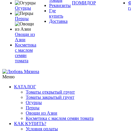
товара
ПОМИДОР
Ф
Реквизиты
Огурцы
г
Где
купить
Перцы
Доставка
Овощи из
Азии
Косметика
с маслом
семян
томата
Меню
КАТАЛОГ
Томаты открытый грунт
Томаты закрытый грунт
Огурцы
Перцы
Овощи из Азии
Косметика с маслом семян томата
КАК КУПИТЬ?
Условия оплаты