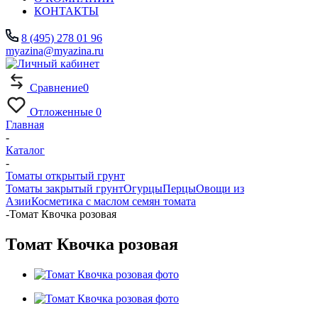
КОНТАКТЫ
8 (495) 278 01 96
myazina@myazina.ru
Сравнение
0
Отложенные
0
Главная
-
Каталог
-
Томаты открытый грунт
Томаты закрытый грунт
Огурцы
Перцы
Овощи из
Азии
Косметика с маслом семян томата
-
Томат Квочка розовая
Томат Квочка розовая