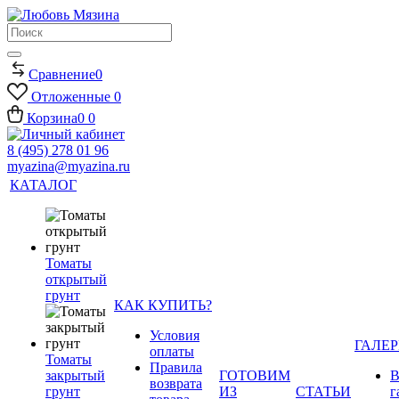
Сравнение
0
Отложенные
0
Корзина
0
0
8 (495) 278 01 96
myazina@myazina.ru
КАТАЛОГ
Томаты
открытый
грунт
КАК КУПИТЬ?
Условия
ГАЛЕР
оплаты
Томаты
Правила
закрытый
ГОТОВИМ
В
возврата
грунт
ИЗ
СТАТЬИ
г