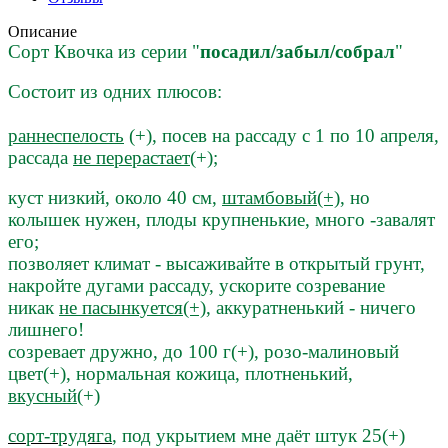
Описание
Сорт Квочка из серии "
посадил/забыл/собрал
"
Состоит из одних плюсов:
раннеспелость
(+), посев на рассаду с 1 по 10 апреля,
рассада
не перерастает
(+);
куст низкий, около 40 см,
штамбовый(+)
, но
колышек нужен, плоды крупненькие, много -завалят
его;
позволяет климат - высаживайте в открытый грунт,
накройте дугами рассаду, ускорите созревание
никак
не пасынкуется(+)
, аккуратненький - ничего
лишнего!
созревает дружно,
до 100 г(+), розо-малиновый
цвет(+), нормальная кожица, плотненький,
вкусный
(+)
сорт-трудяга
, под укрытием мне даёт штук 25(+)