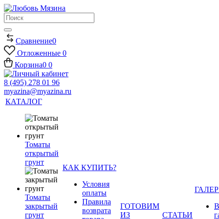
Сравнение
0
Отложенные
0
Корзина
0
0
8 (495) 278 01 96
myazina@myazina.ru
КАТАЛОГ
Томаты
открытый
грунт
КАК КУПИТЬ?
Условия
ГАЛЕР
оплаты
Томаты
Правила
закрытый
ГОТОВИМ
В
возврата
грунт
ИЗ
СТАТЬИ
г