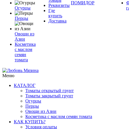
товара
ПОМИДОР
Ф
Реквизиты
Огурцы
г
Где
купить
Перцы
Доставка
Овощи из
Азии
Косметика
с маслом
семян
томата
Меню
КАТАЛОГ
Томаты открытый грунт
Томаты закрытый грунт
Огурцы
Перцы
Овощи из Азии
Косметика с маслом семян томата
КАК КУПИТЬ?
Условия оплаты