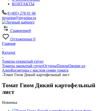
КОНТАКТЫ
8 (495) 278 01 96
myazina@myazina.ru
Сравнение
0
Отложенные
0
Главная
-
Каталог
-
Томаты открытый грунт
Томаты закрытый грунт
Огурцы
Перцы
Овощи из
Азии
Косметика с маслом семян томата
-
Томат Гном Дикий картофельный лист
Томат Гном Дикий картофельный
лист
Новинка