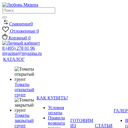
Сравнение
0
Отложенные
0
Корзина
0
0
8 (495) 278 01 96
myazina@myazina.ru
КАТАЛОГ
Томаты
открытый
грунт
КАК КУПИТЬ?
Условия
ГАЛЕР
оплаты
Томаты
Правила
закрытый
ГОТОВИМ
В
возврата
грунт
ИЗ
СТАТЬИ
г