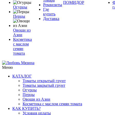
товара
ПОМИДОР
Ф
Реквизиты
Огурцы
г
Где
купить
Перцы
Доставка
Овощи из
Азии
Косметика
с маслом
семян
томата
Меню
КАТАЛОГ
Томаты открытый грунт
Томаты закрытый грунт
Огурцы
Перцы
Овощи из Азии
Косметика с маслом семян томата
КАК КУПИТЬ?
Условия оплаты