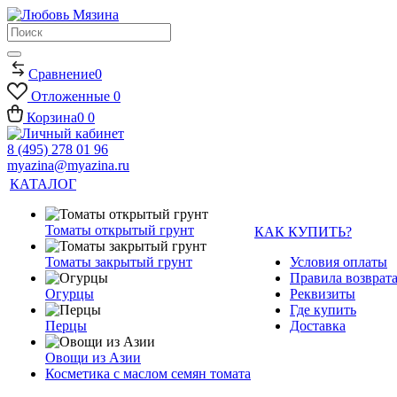
Сравнение
0
Отложенные
0
Корзина
0
0
8 (495) 278 01 96
myazina@myazina.ru
КАТАЛОГ
Томаты открытый грунт
КАК КУПИТЬ?
Томаты закрытый грунт
Условия оплаты
Правила возврата
Огурцы
Реквизиты
Где купить
Перцы
Доставка
Овощи из Азии
Косметика с маслом семян томата