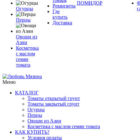
товара
ПОМИДОР
Ф
Реквизиты
Огурцы
г
Где
купить
Перцы
Доставка
Овощи из
Азии
Косметика
с маслом
семян
томата
Меню
КАТАЛОГ
Томаты открытый грунт
Томаты закрытый грунт
Огурцы
Перцы
Овощи из Азии
Косметика с маслом семян томата
КАК КУПИТЬ?
Условия оплаты