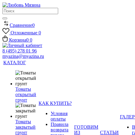
Сравнение
0
Отложенные
0
Корзина
0
0
8 (495) 278 01 96
myazina@myazina.ru
КАТАЛОГ
Томаты
открытый
грунт
КАК КУПИТЬ?
Условия
ГАЛЕР
оплаты
Томаты
Правила
закрытый
ГОТОВИМ
В
возврата
грунт
ИЗ
СТАТЬИ
г